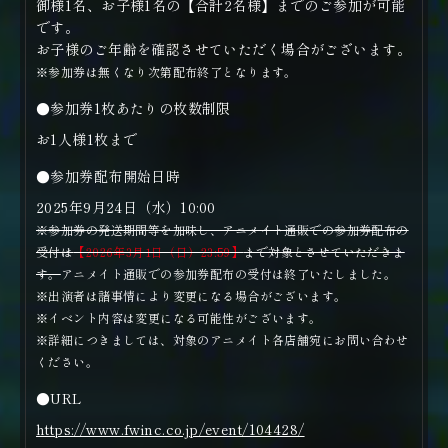
御様1名、お子様1名の【合計2名様】までのご参加が可能
です。
お子様のご年齢を確認させていただく場合がございます。
※参加券は無くなり次第配布終了となります。
●参加券1枚あたりの枚数制限
お1人様1枚まで
●参加券配布開始日時
2025年9月24日（水）10:00
※参加券の発送期間等を加味し、アニメイト通販での参加券配布の
受付は
【2026年3月1日（日）23:59】
まで対象とさせていただきま
す。
アニメイト通販での参加券配布の受付は終了いたしました。
※出演者は諸事情により変更になる場合がございます。
※イベント内容は変更になる可能性がございます。
※詳細につきましては、対象のアニメイト各店舗宛にお問い合わせ
ください。
●URL
https://www.fwinc.co.jp/event/104428/