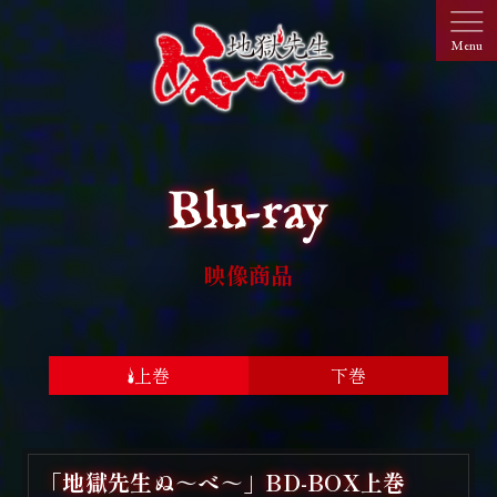
映像商品
上巻
下巻
「地獄先生ぬ～べ～」BD-BOX上巻