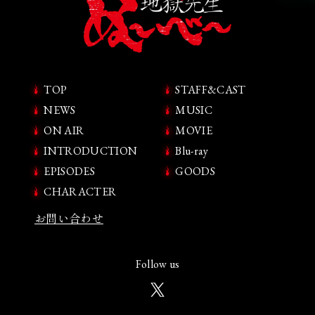
TOP
STAFF&CAST
NEWS
MUSIC
ON AIR
MOVIE
INTRODUCTION
Blu-ray
EPISODES
GOODS
CHARACTER
お問い合わせ
Follow us