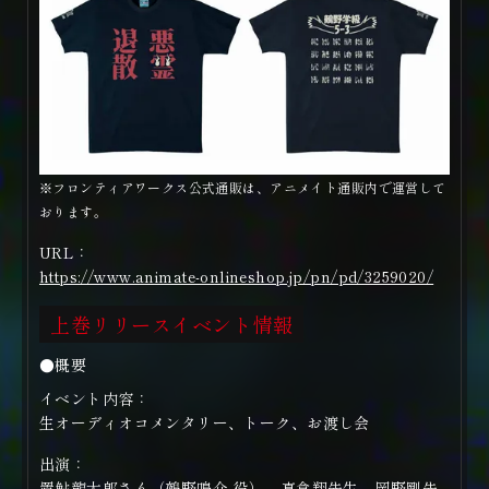
※フロンティアワークス公式通販は、アニメイト通販内で運営して
おります。
URL：
https://www.animate-onlineshop.jp/pn/pd/3259020/
上巻リリースイベント情報
●概要
イベント内容：
生オーディオコメンタリー、トーク、お渡し会
出演：
置鮎龍太郎さん（鵺野鳴介 役）、真倉翔先生、岡野剛先