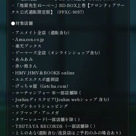
・「地獄先生ぬ～べ～」BD-BOX上巻【フロンティアワー
クス公式通販限定版】（FFXC-9057）
●対象店舗
・アニメイト全店（通販含む）
・Amazon.co.jp
・楽天ブックス
・ゲーマーズ全店（オンラインショップ含む）
・あみあみ
・赤い熊さん
・HMV,HMV＆BOOKS online
・エムズエクスポ盛岡店
・げっちゅ屋（Getchu.com）
・コーチャンフォー ※一部店舗除く
・Joshinディスクピア(Joshin webショップ 含む)
・セブンネットショッピング
・ソフマップ・アニメガ
・タワーレコード(一部店舗を除く)
・TSUTAYA RECORDS（一部店舗除く）
・とらのあな(通販含む/池袋店はご予約のみの場合あり)