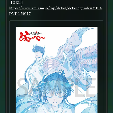
【URL】
https://www.amiami.jp/top/detail/detail?gcode=MED-
DVD2-59117