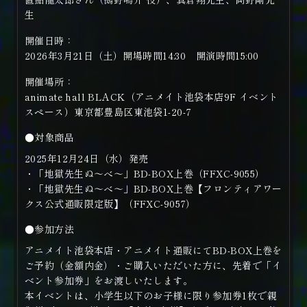
生
開催日時：
2026年3月21日（土）開場時間14:30 開演時間15:00
開催場所：
animate hall BLACK（アニメイト池袋本店9F イベント
スペース）東京都豊島区東池袋1-20-7
●対象商品
2025年12月24日（水）発売
・「地獄先生ぬ～べ～」BD-BOX上巻（FFXC-9055）
・「地獄先生ぬ～べ～」BD-BOX上巻【フロンティアワー
クス公式通販限定版】（FFXC-9057）
●参加方法
アニメイト池袋本店・アニメイト通販にてBD-BOX上巻を
ご予約（金額内金）・ご購入いただいた方に、先着で「イ
ベント参加券」をお渡しいたします。
本イベントは、小学生以下のお子様に限り参加券1枚で親