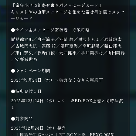
「童守小5年3組寄せ書き風メッセージカード」
キャスト陣の直筆メッセージを集めた寄せ書き風のメッセ
ージカード
●サイン＆メッセージ寄稿者 ※敬称略
置鮎龍太郎／白石涼子／洲崎 綾／黒沢ともよ／岩崎諒太
／古城門志帆／遠藤 綾／藤原夏海／高垣彩陽／猪山翔志
／東山奈央／牧野由依／元井健雄／酒井美沙乃／山田美鈴
／安野希世乃
●キャンペーン期間
2025年9月24日（水）～特典なくなり次第終了
●特典お渡し日
2025年12月24日（水）より ※BD-BOX上巻と同時お渡
し
●対象商品
2025年12月24日（水）発売
・「地獄先生ぬ～べ～」BD-BOX上巻（FFXC-9055）