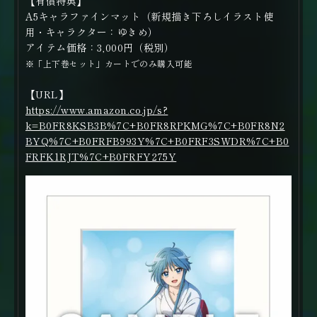
【有償特典】
A5キャラファインマット（新規描き下ろしイラスト使
用・キャラクター：ゆきめ）
アイテム価格：3,000円（税別）
※「上下巻セット」カートでのみ購入可能
【URL】
https://www.amazon.co.jp/s?
k=B0FR8KSB3B%7C+B0FR8RPKMG%7C+B0FR8N2
BYQ%7C+B0FRFB993Y%7C+B0FRF3SWDR%7C+B0
FRFK1RJT%7C+B0FRFY275Y