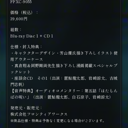
FFXC-9055
価格（税込）：
39,600円
組数：
Blu-ray Disc 1 + CD 1
仕様・封入特典：
・キャラクターデザイン・芳山優氏描き下ろしイラスト使
用アウターケース
・真倉翔＆岡野剛両先生描き下ろし漫画掲載スペシャルブ
ックレット
・座談会CD その1（出演：置鮎龍太郎、岩崎諒太、古城
門志帆）
【音声特典】オーディオコメンタリー：第五話「はたもん
ばの呪い」（出演：置鮎龍太郎、白石涼子、岩崎諒太）
発売元・販売元：
株式会社フロンティアワークス
※商品仕様・特典は予告なく変更になる場合がございます。