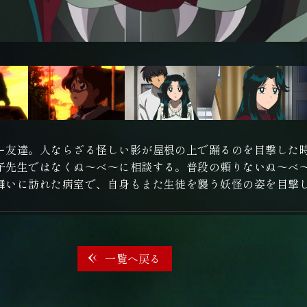
ー友達。人ならざる怪しい影が屋根の上で踊るのを目撃した
子先生ではなくぬ～べ～に相談する。普段の頼りないぬ～べ
舞いに訪れた病室で、自身もまた生徒を襲う妖怪の姿を目撃
一覧へ戻る