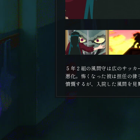
５年２組の風間守は広のサッカ
悪化。怖くなった彼は担任の律
憤慨するが、入院した風間を見