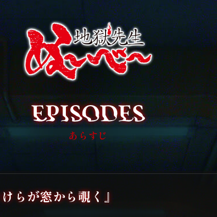
あらすじ
うけらが窓から覗く』