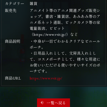
カテゴリー
雑貨
販売先
アニメイト等のアニメ関連グッズ販売シ
ョップ、書店・雑貨店、あみあみ等のア
ニメ系ネット通販、ビックカメラ等の家
電量販店、ビビット
（https://www.vvit.jp/）など
商品説明
・中身が一目でわかるクリアなビニール
ポーチ。
・日用品入れとして、文房具入れとし
て、コスメポーチとして、様々な用途に
お使いいただける使いやすいサイズのポ
ーチです。
商品URL
https://www.vvit.jp/
一覧へ戻る