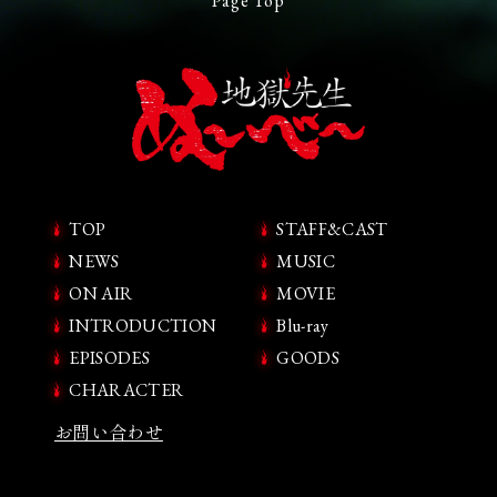
Page Top
TOP
STAFF&CAST
NEWS
MUSIC
ON AIR
MOVIE
INTRODUCTION
Blu-ray
EPISODES
GOODS
CHARACTER
お問い合わせ