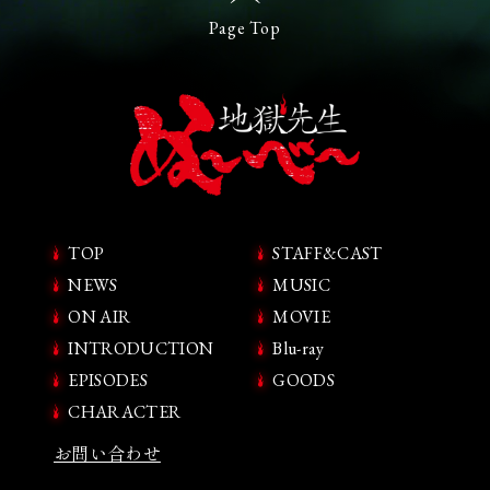
Page Top
TOP
STAFF&CAST
NEWS
MUSIC
ON AIR
MOVIE
INTRODUCTION
Blu-ray
EPISODES
GOODS
CHARACTER
お問い合わせ