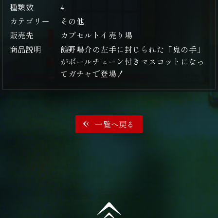
種類数
4
カテゴリー
その他
販売先
カプセルトイ売り場
商品説明
鵺野鳴介の左手に封じられた「鬼の手」
がボールチェーン付きマスコットになっ
てガチャで登場！
一覧へ戻る