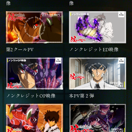
像
像
第2クールPV
ノンクレジットED映像
ノンクレジットOP映像
本PV第２弾