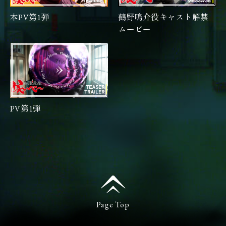
本PV第1弾
鵺野鳴介役キャスト解禁
ムービー
PV第1弾
Page Top