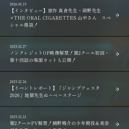
2026.01.15
【インタビュー】原作 真倉先生・岡野先生
×THE ORAL CIGARETTES 山中さん スペ
シャル鼎談！
2025.12.27
ノンクレジットOP映像解禁！第2クール初回・
第十四話の場面カットも公開！
2025.12.26
【イベントレポート】「ジャンプフェスタ
2026」地獄先生ぬ～べ～ステージ
2025.12.21
第2クールPV解禁！鵺野鳴介の少年期役＆美奈