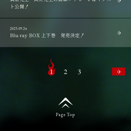
ト公開！
2025.09.24
Blu-ray BOX 上下巻 発売決定！
1
2
3
Page Top