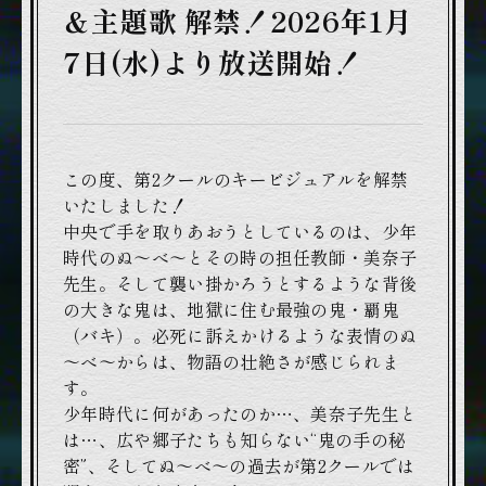
＆主題歌 解禁！2026年1月
7日(水)より放送開始！
この度、第2クールのキービジュアルを解禁
いたしました！
中央で手を取りあおうとしているのは、少年
時代のぬ～べ～とその時の担任教師・美奈子
先生。そして襲い掛かろうとするような背後
の大きな鬼は、地獄に住む最強の鬼・覇鬼
（バキ）。必死に訴えかけるような表情のぬ
～べ～からは、物語の壮絶さが感じられま
す。
少年時代に何があったのか…、美奈子先生と
は…、広や郷子たちも知らない“鬼の手の秘
密”、そしてぬ～べ～の過去が第2クールでは