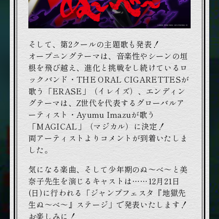
そして、第2クールの主題歌も発表！
オープニングテーマは、音楽性やシーンの垣
根を飛び越え、進化と挑戦をし続けているロ
ックバンド・THE ORAL CIGARETTESが
歌う「ERASE」（イレイズ）、エンディン
グテーマは、Z世代を代表するグローバルア
ーティスト・Ayumu Imazuが歌う
「MAGICAL」（マジカル）に決定！
両アーティストよりコメントが到着いたしま
した。
気になる楽曲、そして少年期のぬ～べ～と美
奈子先生を演じるキャストは……12月21日
(日)に行われる「ジャンプフェスタ『地獄先
生ぬ～べ～』ステージ」で発表いたします！
お楽しみに！