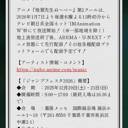
アニメ『地獄先生ぬ～べ～』第2クールは、
2026年1月7日より毎週水曜よる11時45分から
テレビ朝日系全国ネット“IMAnimation
W”枠にて放送開始！（※一部地域を除く）
地上波放送終了後、ABEMA・U-NEXT・ア
ニメ放題にて先行配信！その他各種配信プラ
ットフォームでも配信予定です！
【アーティスト情報・コメント】
https://nube-anime.com/music
【「ジャンプフェスタ2026」概要】
◆会 期 ：2025年12⽉20⽇(⼟)・21⽇(⽇)
◆開催時間：9:00～17:00（最終入場は16:30ま
で）
◆会 場 ：幕張メッセ 国際展⽰場 展⽰ホ
ール1～10（〒261-8550 千葉県千葉市美浜区
中瀬2-1）