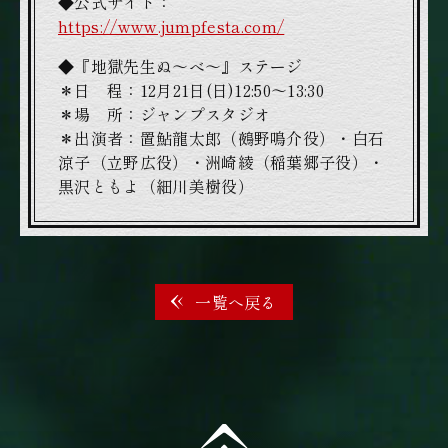
◆公式サイト：
https://www.jumpfesta.com/
◆『地獄先生ぬ～べ～』ステージ
＊日 程：12月21日(日)12:50～13:30
＊場 所：ジャンプスタジオ
＊出演者：置鮎龍太郎（鵺野鳴介役）・白石
涼子（立野広役）・洲崎綾（稲葉郷子役）・
黒沢ともよ（細川美樹役）
一覧へ戻る